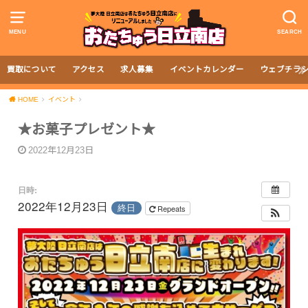
MENU
SEARCH
買取について
アクセス
求人募集
イベントカレンダー
ウェブチラ
HOME
イベント
★お菓子プレゼント★
2022年12月23日
日時:
2022年12月23日
終日
Repeats