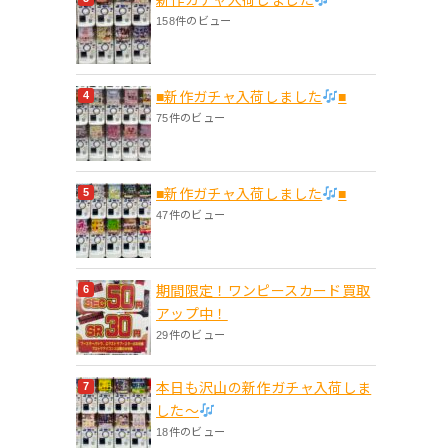
158件のビュー
■新作ガチャ入荷しました
■
75件のビュー
■新作ガチャ入荷しました
■
47件のビュー
期間限定！ワンピースカード買取
アップ中！
29件のビュー
本日も沢山の新作ガチャ入荷しま
した〜
18件のビュー