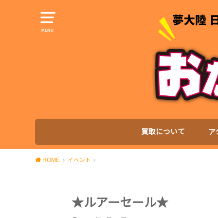
MENU
買取について
ア
HOME
イベント
★ルアーセール★