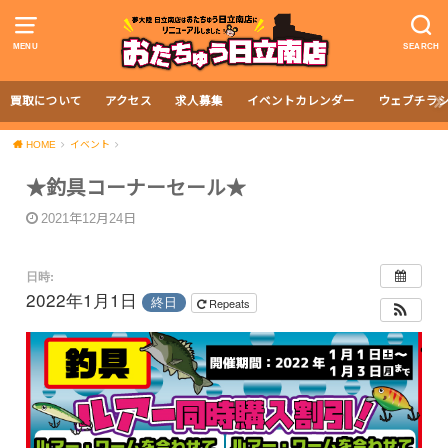
MENU
SEARCH
買取について
アクセス
求人募集
イベントカレンダー
ウェブチラ
HOME
イベント
★釣具コーナーセール★
2021年12月24日
日時:
2022年1月1日
終日
Repeats