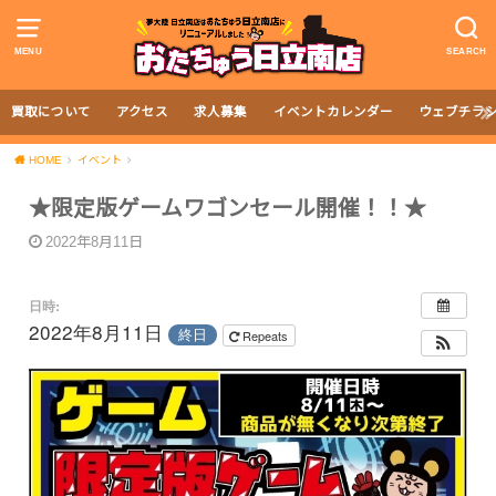
MENU
SEARCH
買取について
アクセス
求人募集
イベントカレンダー
ウェブチラ
HOME
イベント
★限定版ゲームワゴンセール開催！！★
2022年8月11日
日時:
2022年8月11日
終日
Repeats