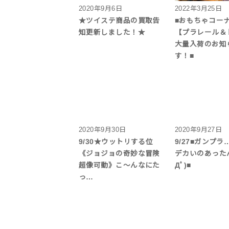
2020年9月6日
2022年3月25日
★ツイステ商品の買取告
■おもちゃコー
知更新しました！★
【プラレール＆
大量入荷のお知
す！■
2020年9月30日
2020年9月27日
9/30★ウットリする位
9/27■ガンプ
《ジョジョの奇妙な冒険
デカいのあったん
超像可動》こ〜んなにた
Дﾟ)■
っ…