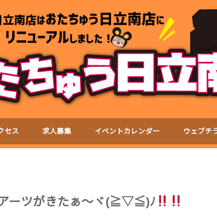
クセス
求人募集
イベントカレンダー
ウェブチ
ュアーツがきたぁ〜ヾ(≧▽≦)ﾉ