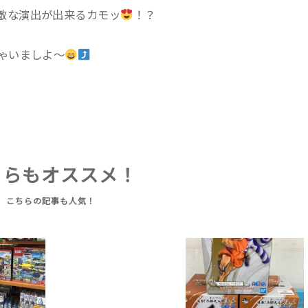
敵な演出が出来るカモッ
！？
ゃいましよ〜
ちらもオススメ！