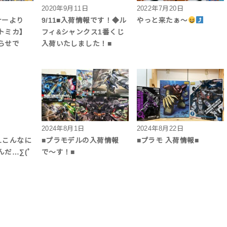
2020年9月11日
2022年7月20日
ナーより
9/11■入荷情報です！◆ル
やっと来たぁ〜
トミカ】
フィ&シャンクス1番くじ
らせで
入荷いたしました！■
2024年8月1日
2024年8月22日
ラ…こんなに
■プラモデルの入荷情報
■プラモ 入荷情報■
だ…∑(ﾟ
で〜す！■