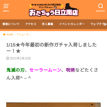
MENU
SEARCH
買取について
アクセス
求人募集
イベントカレンダー
ウェブチラ
HOME
アミューズ
1/15★今年最初の新作ガチャ入荷しました
ー！★
2021年1月15日
鬼滅の刃
、
セーラームーン
、
呪術
などたくさ
ん入荷^ – ^