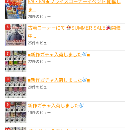
8/8・8/9★プライズコーナーイベント 開催し
ま...
26件のビュー
古着コーナーにて
SUMMER SALE
開催
中...
25件のビュー
■新作ガチャ入荷しました
■
22件のビュー
■新作ガチャ入荷しました
■
20件のビュー
新作ガチャ入荷しました
19件のビュー