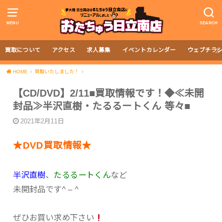
MENU
SEARCH
買取について
アクセス
求人募集
イベントカレンダー
ウェブチラ
HOME
買取いたしました！
【CD/DVD】2/11■買取情報です！◆≪未開
封品≫半沢直樹・たるるートくん 等々■
2021年2月11日
★DVD買取情報★
半沢直樹
、
たるるートくん
など
未開封品です^ – ^
ぜひお買い求め下さい