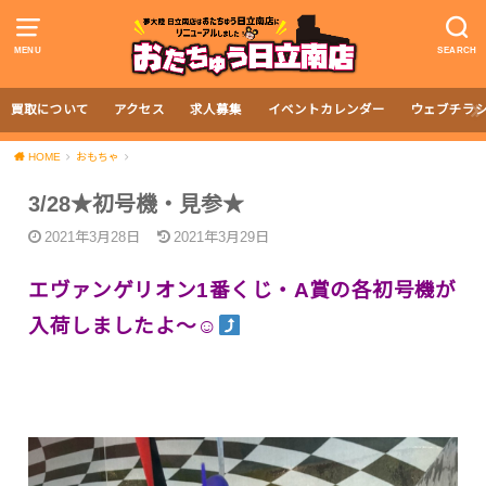
MENU
SEARCH
買取について
アクセス
求人募集
イベントカレンダー
ウェブチラ
HOME
おもちゃ
3/28★初号機・見参★
2021年3月28日
2021年3月29日
エヴァンゲリオン1番くじ・A賞の各初号機が
入荷しましたよ〜☺