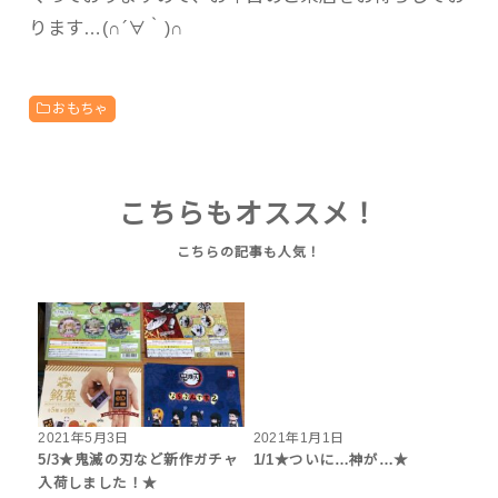
ります…(∩´∀｀)∩
おもちゃ
こちらもオススメ！
2021年5月3日
2021年1月1日
5/3★鬼滅の刃など新作ガチャ
1/1★ついに…神が…★
入荷しました！★