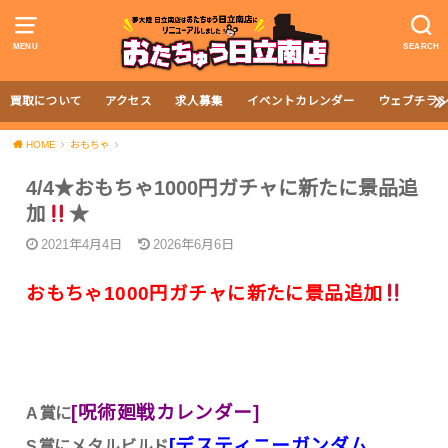
MENU
SEARCH
買取について
アクセス
求人募集
イベントカレンダー
ウェブチラ
HOME
おもちゃ
4/4★おもちゃ1000円ガチャに新たに景品追
加
★
2021年4月4日
2026年6月6日
おもちゃ1000円ガチャに新たに景品追加
[呪術廻戦カレンダー]
A賞に
[デスティニーガンダム
S賞にメタルビルド