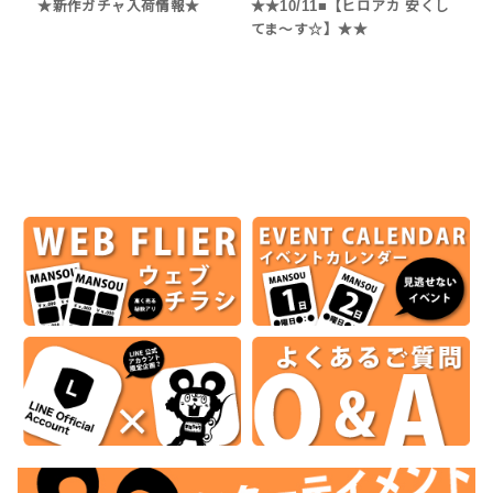
★新作ガチャ入荷情報★
★★10/11■【ヒロアカ 安くし
てま〜す☆】★★