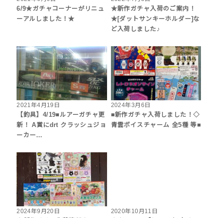
6/9★ガチャコーナーがリニュ
★新作ガチャ入荷のご案内！
ーアルしました！★
★[ダットサンキーホルダー]な
ど入荷しました♪
2021年4月19日
2024年3月6日
【釣具】4/19■ルアーガチャ更
■新作ガチャ入荷しました！◇
新！ A賞にdrt クラッシュジョ
青雲ボイスチャーム 全5種 等■
ーカー…
2024年9月20日
2020年10月11日