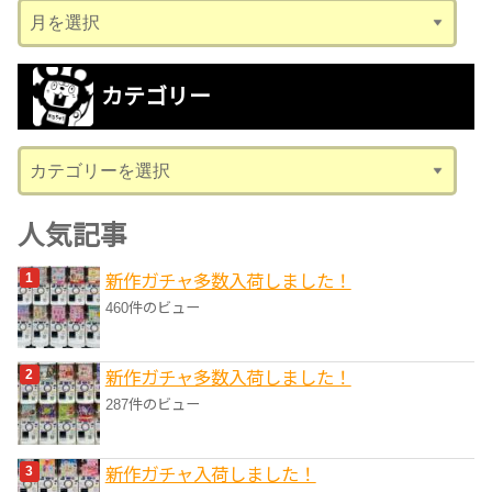
ア
ー
カ
カテゴリー
イ
ブ
カ
テ
ゴ
人気記事
リ
新作ガチャ多数入荷しました！
ー
460件のビュー
新作ガチャ多数入荷しました！
287件のビュー
新作ガチャ入荷しました！