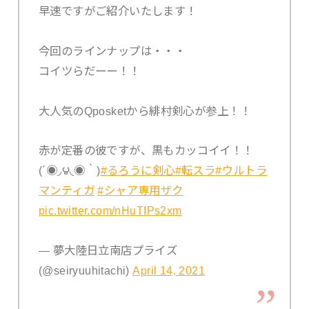
早速ですがご紹介いたします！
今回のラインナップは・・・
コイツらだーー！！
大人気のQposketから緋村剣心が参上！！
赤が定番の彼ですが、黒もカッコイイ！！
(΄◉◞౪◟◉｀)
#るろうに剣心
#転スラ
#ウルトラ
マンティガ
#シャア専用ザク
pic.twitter.com/nHuTIPs2xm
— 夢大陸日立南店プライズ
(@seiryuuhitachi)
April 14, 2021