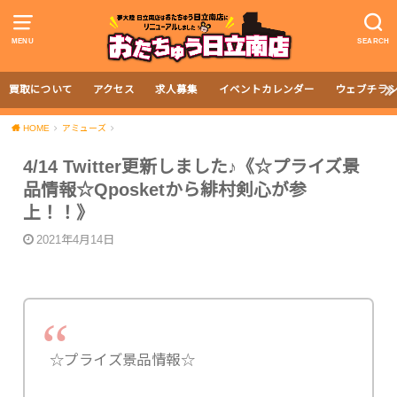
MENU
SEARCH
買取について
アクセス
求人募集
イベントカレンダー
ウェブチラ
HOME
アミューズ
4/14 Twitter更新しました♪《☆プライズ景
品情報☆Qposketから緋村剣心が参
上！！》
2021年4月14日
☆プライズ景品情報☆