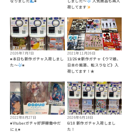
なりました
■
しました〜
人気商品も再入
荷してます
2026年7月7日
2021年11月26日
■本日も新作ガチャ入荷しまし
11/26★新作ガチャ《ウマ娘、
た〜
■
日本の銘酒、転スラなど》入
荷してます！★
2022年8月27日
2026年6月18日
■Vtuberガチャ好評稼働中だ
6/18 新作ガチャ入荷しまし
にぇ■
た！