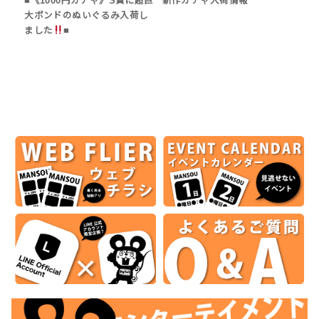
■《1000円ガチャ》S賞に超巨
新作ガチャ入荷情報
大ボンドのぬいぐるみ入荷し
ました
■