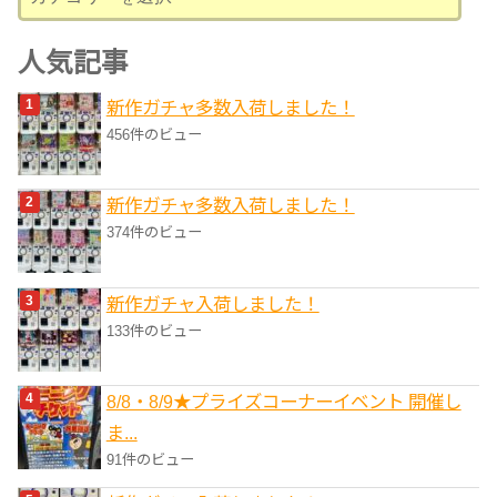
テ
ゴ
人気記事
リ
新作ガチャ多数入荷しました！
ー
456件のビュー
新作ガチャ多数入荷しました！
374件のビュー
新作ガチャ入荷しました！
133件のビュー
8/8・8/9★プライズコーナーイベント 開催し
ま...
91件のビュー