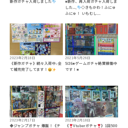
新作ガチャ入荷しました
■新作、再入荷ガチャ入荷しま
した𓂃
◇きもかわ！ふにゅ
ふにゅ！ いもむし…
2023年2月18日
2021年5月26日
《新作ガチャ》続々入荷中♪全
5/26■ゲームガチャ絶賛稼働中
て補充完了してます！
です！■
2023年2月17日
2023年2月18日
◆ジャンプガチャ 爆誕！《チ
《
Vtuberガチャ
》1回500