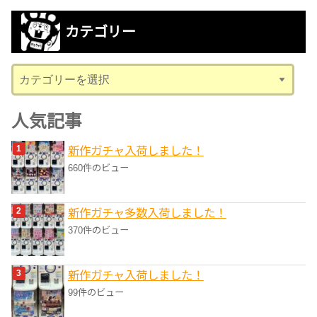
カ
カテゴリー
イ
ブ
カ
テ
ゴ
人気記事
リ
新作ガチャ入荷しました！
ー
660件のビュー
新作ガチャ多数入荷しました！
370件のビュー
新作ガチャ入荷しました！
99件のビュー