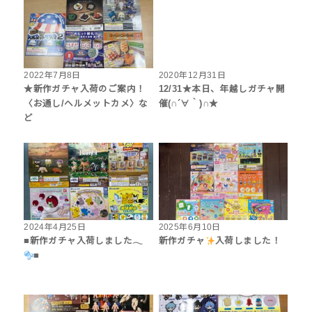
2022年7月8日
2020年12月31日
★新作ガチャ入荷のご案内！
12/31★本日、年越しガチャ開
〈お通し/ヘルメットカメ〉な
催(∩´∀｀)∩★
ど
2024年4月25日
2025年6月10日
■新作ガチャ入荷しました𓂃
新作ガチャ
入荷しました！
■