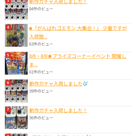
新作ガチャ入荷しました！
94件のビュー
■『がんばれゴエモン 大集合！』 少量ですが
入荷致...
63件のビュー
8/8・8/9★プライズコーナーイベント 開催し
ま...
61件のビュー
新作ガチャ入荷しました
39件のビュー
新作ガチャ入荷しました！
36件のビュー