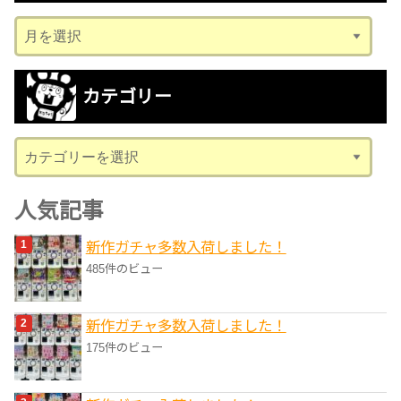
ア
ー
カ
カテゴリー
イ
ブ
カ
テ
ゴ
人気記事
リ
新作ガチャ多数入荷しました！
ー
485件のビュー
新作ガチャ多数入荷しました！
175件のビュー