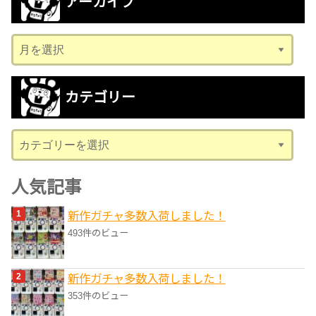
アーカイブ
ア
ー
カ
カテゴリー
イ
ブ
カ
テ
ゴ
人気記事
リ
新作ガチャ多数入荷しました！
ー
493件のビュー
新作ガチャ多数入荷しました！
353件のビュー