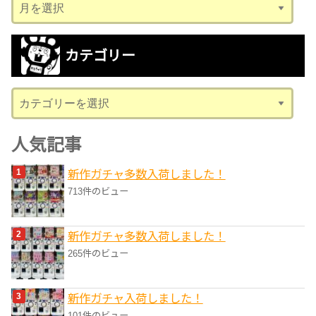
ア
ー
カ
カテゴリー
イ
ブ
カ
テ
ゴ
人気記事
リ
新作ガチャ多数入荷しました！
ー
713件のビュー
新作ガチャ多数入荷しました！
265件のビュー
新作ガチャ入荷しました！
101件のビュー