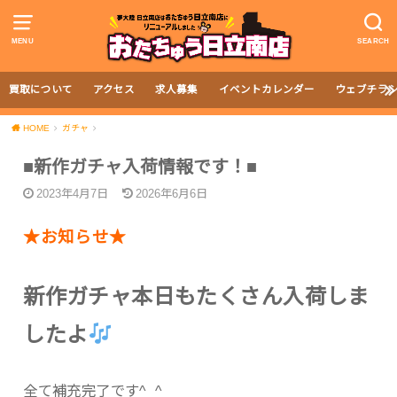
MENU
SEARCH
買取について
アクセス
求人募集
イベントカレンダー
ウェブチラ
HOME
ガチャ
■新作ガチャ入荷情報です！■
2023年4月7日
2026年6月6日
★お知らせ★
新作ガチャ本日もたくさん入荷しま
したよ
全て補充完了です^_^