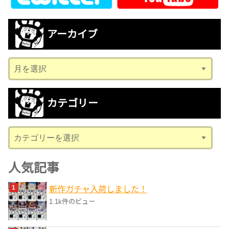
アーカイブ
ア
ー
カ
カテゴリー
イ
ブ
カ
テ
ゴ
人気記事
リ
新作ガチャ入荷しました！
ー
1.1k件のビュー