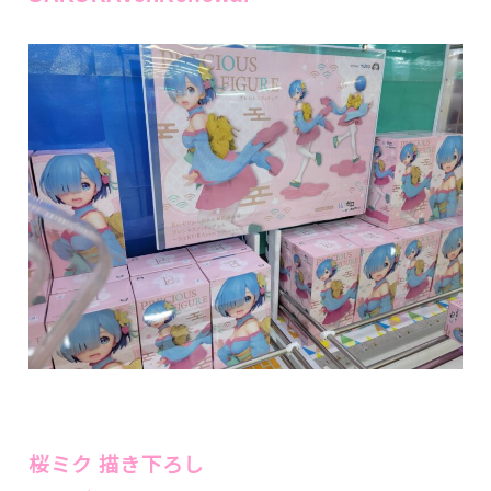
桜ミク 描き下ろし