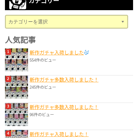
カテゴリー
イ
ブ
カ
テ
ゴ
人気記事
リ
新作ガチャ入荷しました
ー
554件のビュー
新作ガチャ多数入荷しました！
245件のビュー
新作ガチャ多数入荷しました！
96件のビュー
新作ガチャ入荷しました！