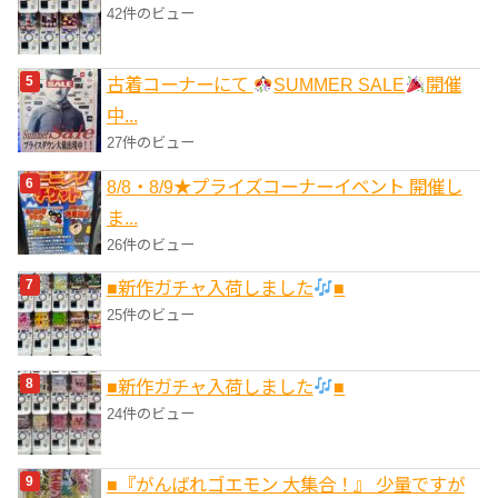
42件のビュー
古着コーナーにて
SUMMER SALE
開催
中...
27件のビュー
8/8・8/9★プライズコーナーイベント 開催し
ま...
26件のビュー
■新作ガチャ入荷しました
■
25件のビュー
■新作ガチャ入荷しました
■
24件のビュー
■『がんばれゴエモン 大集合！』 少量ですが