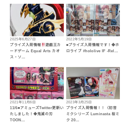
2025年6月27日
2022年5月19日
プライズ入荷情報
遊戯王カ
■プライズ入荷情報です！◆ホ
ードゲーム Equal Arts カオ
ロライブ #hololive IF -Rel…
ス・ソ…
2021年11月6日
2023年3月25日
11/6■アミューズTwitter更新い
プライズ入荷情報！！〈初音
たしました！◆鬼滅の刃
ミクシリーズ Luminasta 桜ミ
TOON…
ク 20…