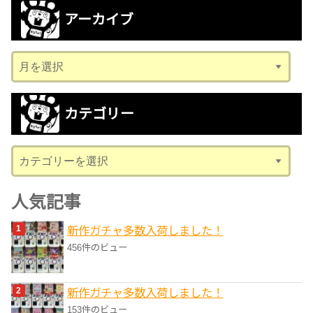
アーカイブ
ア
ー
カ
カテゴリー
イ
ブ
カ
テ
ゴ
人気記事
リ
新作ガチャ多数入荷しました！
ー
456件のビュー
新作ガチャ多数入荷しました！
153件のビュー