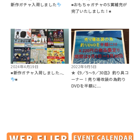
新作ガチャ入荷しました
■おもちゃガチャのS賞補充が
完了いたしました！■
2024年4月19日
2022年9月5日
■新作ガチャ入荷しました𓂃
★《9／5〜9／30迄》釣り具コ
■
ーナー！売り場改装の為釣り
DVDを半額に…