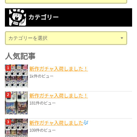
ー
カ
カテゴリー
イ
ブ
カ
テ
ゴ
人気記事
リ
新作ガチャ入荷しました！
ー
1k件のビュー
新作ガチャ入荷しました！
181件のビュー
新作ガチャ入荷しました
109件のビュー