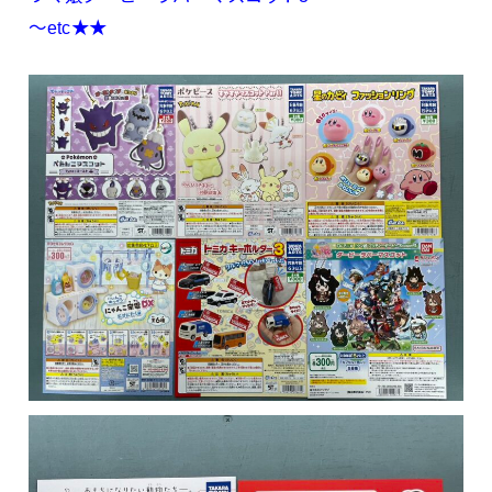
〜etc★★