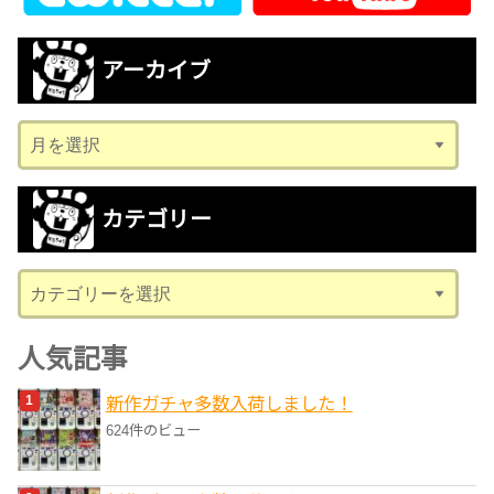
アーカイブ
ア
ー
カ
カテゴリー
イ
ブ
カ
テ
ゴ
人気記事
リ
新作ガチャ多数入荷しました！
ー
624件のビュー