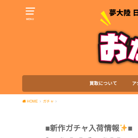
MENU
買取について
ア
HOME
ガチャ
■新作ガチャ入荷情報
■