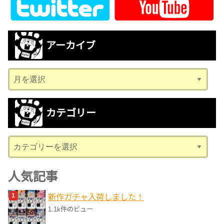
アーカイブ
ア
ー
カ
カテゴリー
イ
ブ
カ
テ
ゴ
人気記事
リ
新作ガチャ入荷しました！
ー
1.1k件のビュー