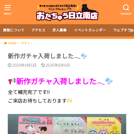
MENU
SEARCH
買取について
アクセス
求人募集
イベントカレンダー
ウェブチラ
HOME
ガチャ
新作ガチャ入荷しました𓂃
2024年4月5日
2026年6月6日
新作ガチャ入荷しました𓂃
全て補充完了です!!
ご来店お待ちしております