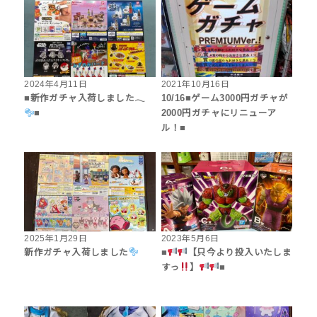
2024年4月11日
2021年10月16日
■新作ガチャ入荷しました𓂃
10/16■ゲーム3000円ガチャが
■
2000円ガチャにリニューア
ル！■
2025年1月29日
2023年5月6日
新作ガチャ入荷しました
■
【只今より投入いたしま
すっ
】
■