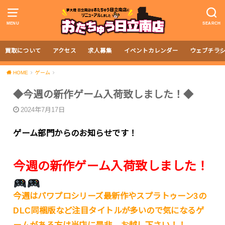
MENU
SEARCH
買取について
アクセス
求人募集
イベントカレンダー
ウェブチラ
HOME
ゲーム
◆今週の新作ゲーム入荷致しました！◆
2024年7月17日
ゲーム部門からのお知らせです！
今週の新作ゲーム入荷致しました！
今週はパワプロシリーズ最新作やスプラトゥーン3の
DLC同梱版など注目タイトルが多いので気になるゲ
ームがある方は当店に是非、お越し下さい！！