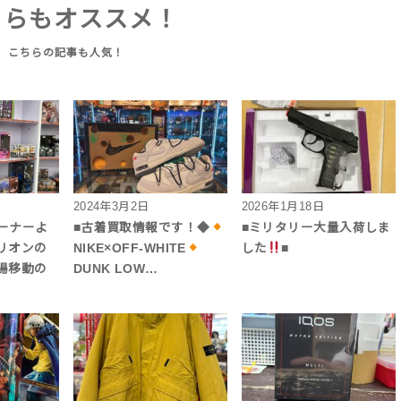
ちらもオススメ！
2024年3月2日
2026年1月18日
コーナーよ
■古着買取情報です！◆
■ミリタリー大量入荷しま
リオンの
NIKE×OFF-WHITE
した
■
場移動の
DUNK LOW…