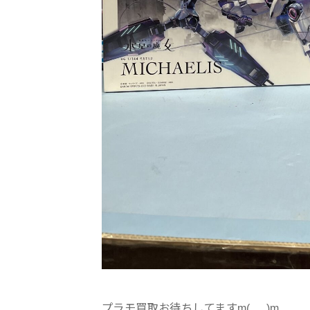
プラモ買取お待ちしてますm(_ _)m