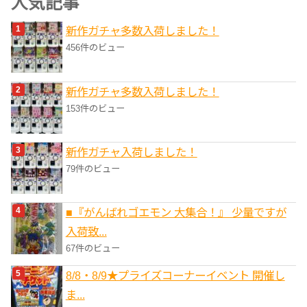
人気記事
リ
新作ガチャ多数入荷しました！
ー
456件のビュー
新作ガチャ多数入荷しました！
153件のビュー
新作ガチャ入荷しました！
79件のビュー
■『がんばれゴエモン 大集合！』 少量ですが
入荷致...
67件のビュー
8/8・8/9★プライズコーナーイベント 開催し
ま...