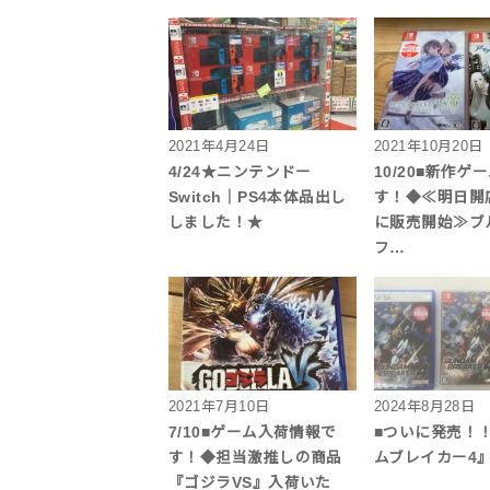
2021年4月24日
2021年10月20日
4/24★ニンテンドー
10/20■新作ゲ
Switch｜PS4本体品出し
す！◆≪明日開
しました！★
に販売開始≫ブ
フ…
2021年7月10日
2024年8月28日
7/10■ゲーム入荷情報で
■ついに発売！
す！◆担当激推しの商品
ムブレイカー4』
『ゴジラVS』入荷いた