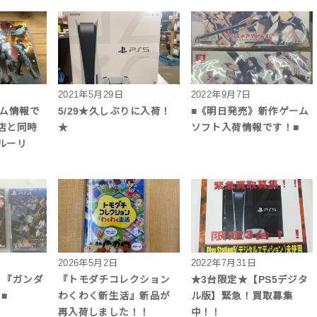
2021年5月29日
2022年9月7日
ーム情報で
5/29★久しぶりに入荷！
■《明日発売》新作ゲーム
店と同時
★
ソフト入荷情報です！■
ルーリ
2026年5月2日
2022年7月31日
！『ガンダ
『トモダチコレクション
★3台限定★【PS5デジタ
■
わくわく新生活』新品が
ル版】緊急！買取募集
再入荷しました！！
中！！