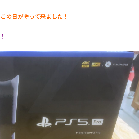
』ついにこの日がやって来ました！
！