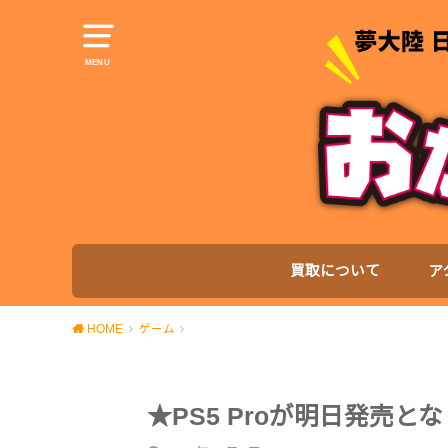
MENU
買取について
ア
HOME
ゲーム
★PS5 Proが明日発売と