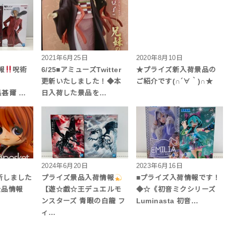
2021年6月25日
2020年8月10日
報
呪術
6/25■アミューズTwitter
★プライズ新入荷景品の
更新いたしました！◆本
ご紹介です(∩´∀｀)∩★
伏黒甚爾 …
日入荷した景品を…
2024年6月20日
2023年6月16日
r更新しました
プライズ景品入荷情報
■プライズ入荷情報です！
景品情報
【遊☆戯☆王デュエルモ
◆☆《初音ミクシリーズ
ンスターズ 青眼の白龍 フ
Luminasta 初音…
ィ…