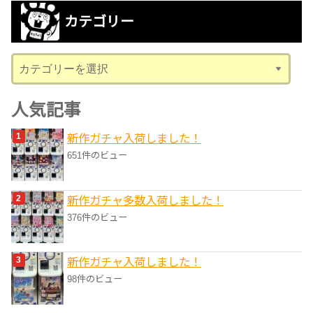
カ
カテゴリー
イ
ブ
カ
テ
ゴ
人気記事
リ
新作ガチャ入荷しました！
ー
651件のビュー
新作ガチャ多数入荷しました！
376件のビュー
新作ガチャ入荷しました！
98件のビュー