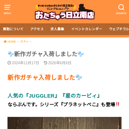
MENU
SEARCH
買取について
アクセス
求人募集
イベントカレンダー
ウェブチラ
HOME
ガチャ
新作ガチャ入荷しました
2024年11月17日
2026年6月6日
新作ガチャ入荷しました
人気の『JUGGLER』『星のカービィ』
ならぶんです。シリーズ『プラネットべこ』も登場