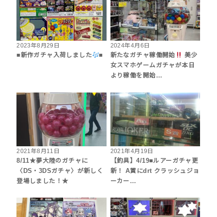
2023年8月29日
2024年4月6日
■新作ガチャ入荷しました
■
新たなガチャ稼働開始
美少
女スマホゲームガチャが本日
より稼働を開始…
2021年8月11日
2021年4月19日
8/11★夢大陸のガチャに
【釣具】4/19■ルアーガチャ更
〈DS・3DSガチャ〉が新しく
新！ A賞にdrt クラッシュジョ
登場しました！★
ーカー…