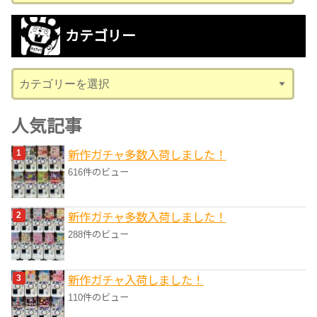
ー
カ
カテゴリー
イ
ブ
カ
テ
ゴ
人気記事
リ
新作ガチャ多数入荷しました！
ー
616件のビュー
新作ガチャ多数入荷しました！
288件のビュー
新作ガチャ入荷しました！
110件のビュー