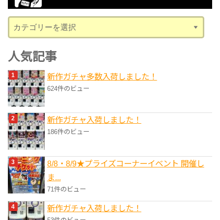
ブ
カ
テ
ゴ
人気記事
リ
新作ガチャ多数入荷しました！
ー
624件のビュー
新作ガチャ入荷しました！
186件のビュー
8/8・8/9★プライズコーナーイベント 開催し
ま...
71件のビュー
新作ガチャ入荷しました！