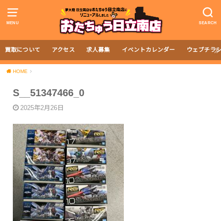
MENU
SEARCH
買取について
アクセス
求人募集
イベントカレンダー
ウェブチラ
HOME
S__51347466_0
2025年2月26日