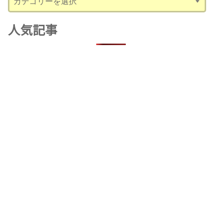
テ
ゴ
人気記事
リ
ー