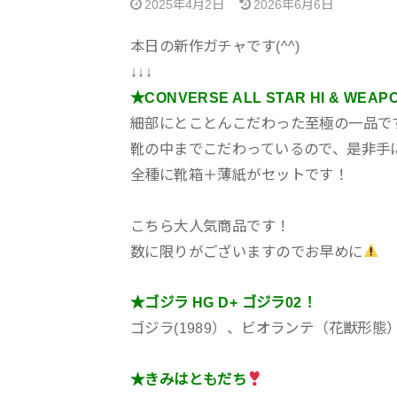
2025年4月2日
2026年6月6日
本日の新作ガチャです(^^)
↓↓↓
★CONVERSE ALL STAR HI & WE
細部にとことんこだわった至極の一品で
靴の中までこだわっているので、是非手
全種に靴箱＋薄紙がセットです！
こちら大人気商品です！
数に限りがございますのでお早めに
★ゴジラ HG D+ ゴジラ02！
ゴジラ(1989）、ビオランテ（花獣形
★きみはともだち