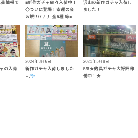
入荷情報で
■新作ガチャ続々入荷中！
沢山の新作ガチャ入荷し
◇ついに登場！幸運の金
ました！
＆銀!!バナナ 全5種 等■
2024年8月6日
2021年5月8日
チャの入荷
新作ガチャ入荷しました
5/8★釣具ガチャ大好評稼
𓂃
働中！★