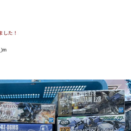
ました！
)m