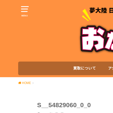
MENU
買取について
ア
HOME
S__54829060_0_0