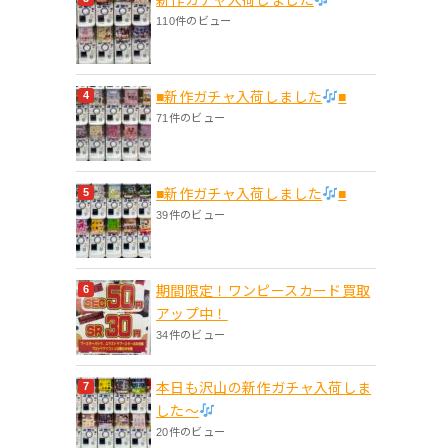
110件のビュー
■新作ガチャ入荷しました
■
71件のビュー
■新作ガチャ入荷しました
■
39件のビュー
期間限定！ワンピースカード買取
アップ中！
34件のビュー
本日も沢山の新作ガチャ入荷しま
した〜
20件のビュー