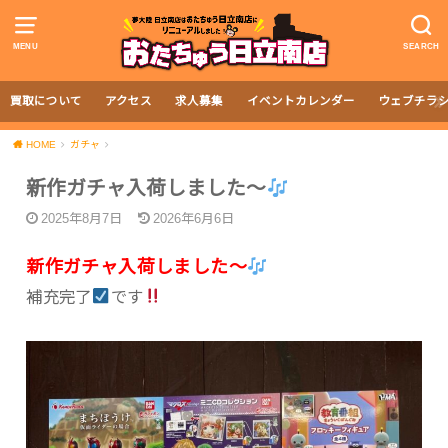
MENU
SEARCH
買取について
アクセス
求人募集
イベントカレンダー
ウェブチラ
HOME
ガチャ
新作ガチャ入荷しました〜
2025年8月7日
2026年6月6日
新作ガチャ入荷しました〜
補充完了
です