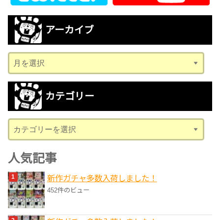
アーカイブ
ア
ー
カ
カテゴリー
イ
ブ
カ
テ
ゴ
人気記事
リ
新作ガチャ多数入荷しました！
ー
452件のビュー