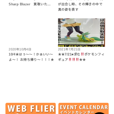
Sharp Blazer 買取いた…
が出合し時、その輝きの中で
真の姿を表す
2020年10月4日
2021年7月21日
10/4★はぅ〜〜！かぁいい〜
★★7/21■求む
ポケモンフィ
よ〜！ お持ち帰り〜！！！★
ギュア
★★