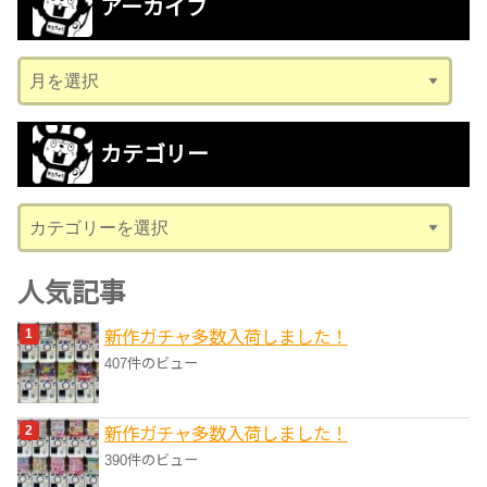
アーカイブ
ア
ー
カ
カテゴリー
イ
ブ
カ
テ
ゴ
人気記事
リ
新作ガチャ多数入荷しました！
ー
407件のビュー
新作ガチャ多数入荷しました！
390件のビュー