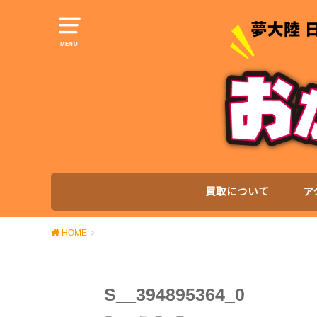
MENU
買取について
ア
HOME
S__394895364_0