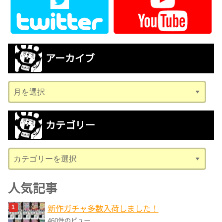
アーカイブ
ア
ー
カ
カテゴリー
イ
ブ
カ
テ
ゴ
人気記事
リ
新作ガチャ多数入荷しました！
ー
460件のビュー