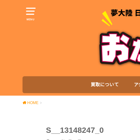
MENU
買取について
ア
HOME
S__13148247_0