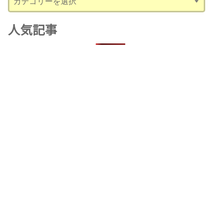
テ
ゴ
人気記事
リ
ー