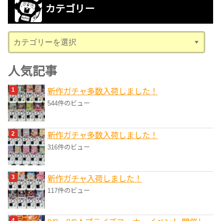
カテゴリー
イ
ブ
カ
テ
ゴ
人気記事
リ
新作ガチャ多数入荷しました！
ー
544件のビュー
新作ガチャ多数入荷しました！
316件のビュー
新作ガチャ入荷しました！
117件のビュー