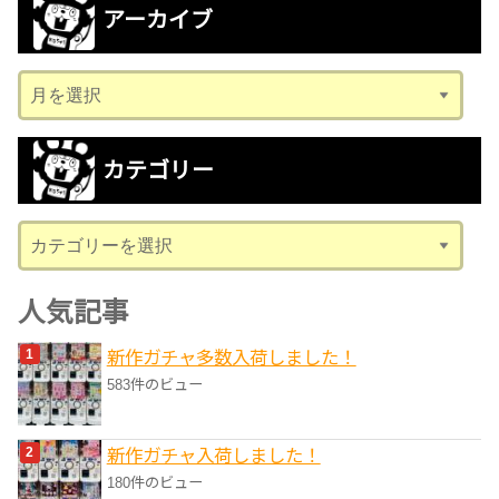
アーカイブ
ア
ー
カ
カテゴリー
イ
ブ
カ
テ
ゴ
人気記事
リ
新作ガチャ多数入荷しました！
ー
583件のビュー
新作ガチャ入荷しました！
180件のビュー