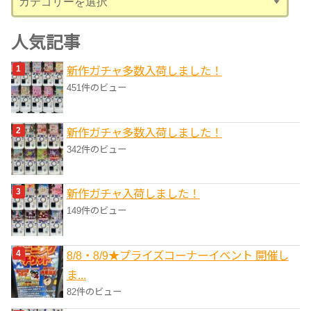
テ
ゴ
人気記事
リ
新作ガチャ多数入荷しました！
ー
451件のビュー
新作ガチャ多数入荷しました！
342件のビュー
新作ガチャ入荷しました！
149件のビュー
8/8・8/9★プライズコーナーイベント 開催し
ま...
82件のビュー