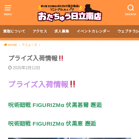
MENU
SEARCH
買取について
アクセス
求人募集
イベントカレンダー
ウェブチラ
HOME
アミューズ
プライズ入荷情報
2026年2月12日
プライズ入荷情報
呪術廻戦 FIGURIZMα 伏黒甚爾 邂逅
呪術廻戦 FIGURIZMα 伏黒恵 邂逅