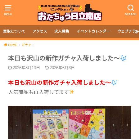
MENU
SEARCH
買取について
アクセス
求人募集
イベントカレンダー
ウェブチラ
HOME
ガチャ
本日も沢山の新作ガチャ入荷しました〜
2026年3月13日
2026年6月6日
本日も沢山の新作ガチャ入荷しました〜
人気商品も再入荷してます